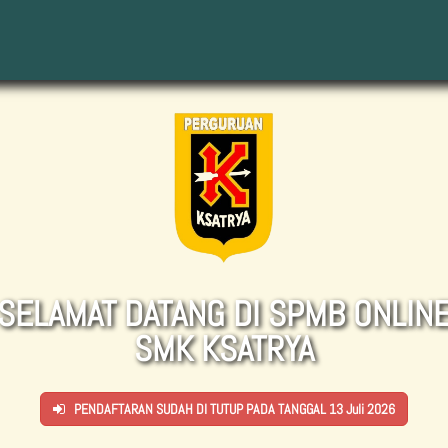
SELAMAT DATANG DI SPMB ONLIN
SMK KSATRYA
PENDAFTARAN SUDAH DI TUTUP PADA TANGGAL 13 Juli 2026